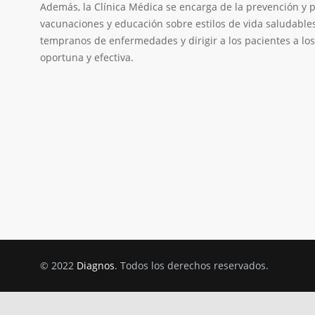
Además, la Clínica Médica se encarga de la prevención y 
vacunaciones y educación sobre estilos de vida saludables.
tempranos de enfermedades y dirigir a los pacientes a lo
oportuna y efectiva.
© 2022
Diagnos
. Todos los derechos reservados.