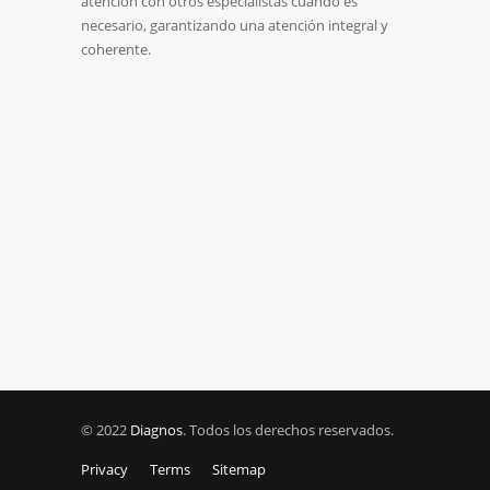
atención con otros especialistas cuando es
necesario, garantizando una atención integral y
coherente.
© 2022
Diagnos
. Todos los derechos reservados.
Privacy
Terms
Sitemap