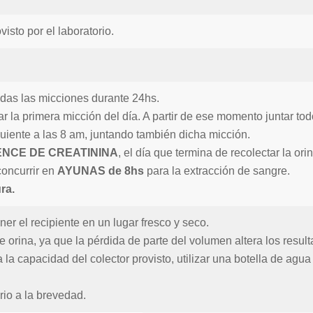
isto por el laboratorio.
odas las micciones durante 24hs.
ar la primera micción del día. A partir de ese momento juntar to
guiente a las 8 am, juntando también dicha micción.
NCE DE CREATININA
, el día que termina de recolectar la ori
oncurrir en
AYUNAS de 8hs
para la extracción de sangre.
ra.
er el recipiente en un lugar fresco y seco.
orina, ya que la pérdida de parte del volumen altera los resul
 la capacidad del colector provisto, utilizar una botella de ag
rio a la brevedad.