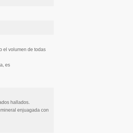
do el volumen de todas
na, es
tados hallados.
ua mineral enjuagada con