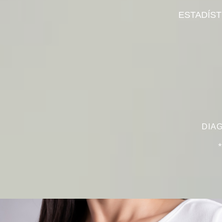
ESTADÍST
DIA
*