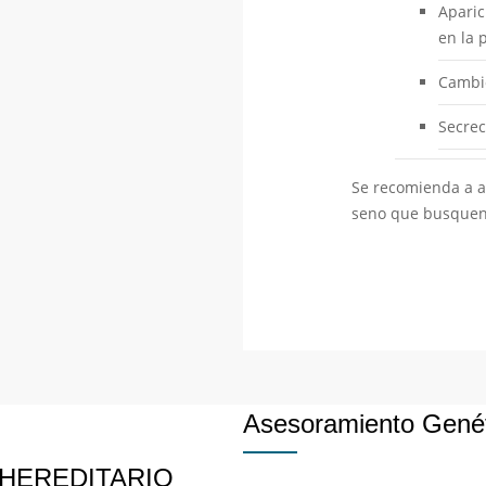
Aparic
en la p
Cambio
Secrec
Se recomienda a a
seno que busquen 
Asesoramiento Genét
HEREDITARIO